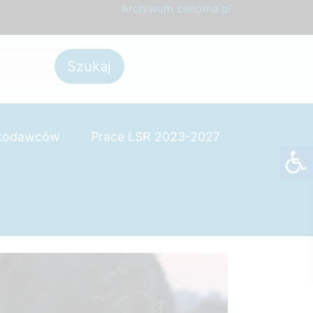
Archiwum cenoma.pl
skodawców
Prace LSR 2023-2027