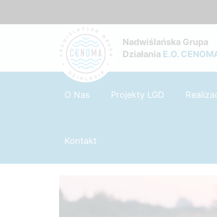
Nadwiślańska Grupa
Działania
E.O. CENOM
O Nas
Projekty LGD
Realiza
Kontakt