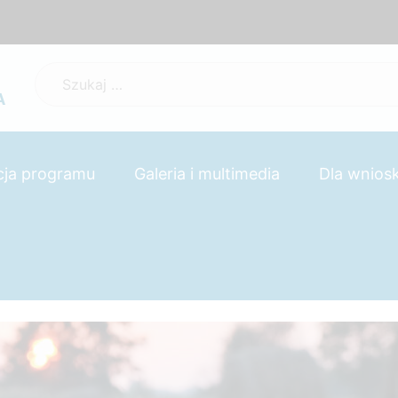
Szukaj:
A
cja programu
Galeria i multimedia
Dla wnio