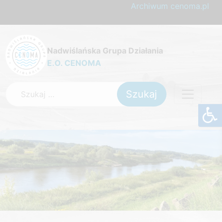
Archiwum cenoma.pl
Nadwiślańska Grupa Działania
E.O. CENOMA
Szukaj: