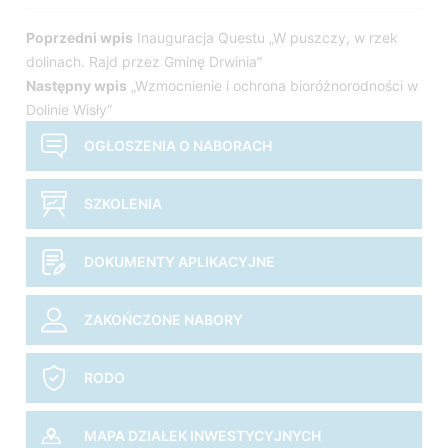
Nawigacja
Poprzedni wpis
Inauguracja Questu „W puszczy, w rzek
dolinach. Rajd przez Gminę Drwinia”
wpisu
Następny wpis
„Wzmocnienie i ochrona bioróżnorodności w
Dolinie Wisły”
OGŁOSZENIA O NABORACH
SZKOLENIA
DOKUMENTY APLIKACYJNE
ZAKOŃCZONE NABORY
RODO
MAPA DZIAŁEK INWESTYCYJNYCH