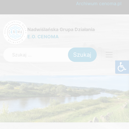
Archiwum cenoma.pl
Nadwiślańska Grupa Działania
E.O. CENOMA
Szukaj: