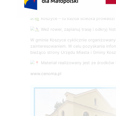
To nie tylko spacer – to podróż w czasie pe
przyjaciół, pasjonatów historii i przygód!
Koszyce – tu każda ścieżka prowadzi
Weź rower, zaplanuj trasę i odkryj his
W gminie Koszyce cyklicznie organizowany
zainteresowaniem. W celu pozyskania infor
bieżąco strony Urzędu Miasta i Gminy Kos
Materiał realizowany jest ze środkó
www.cenoma.pl