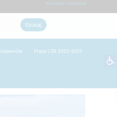
Archiwum cenoma.pl
skodawców
Prace LSR 2023-2027