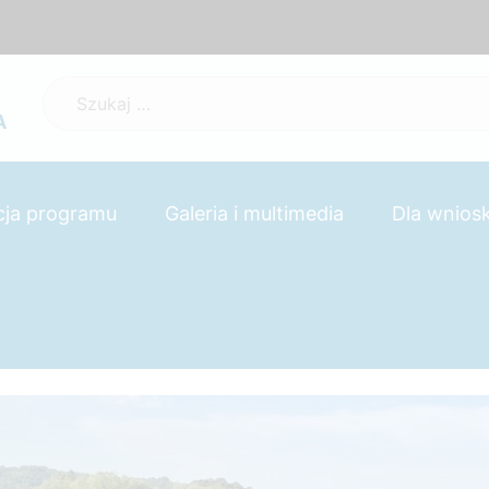
Szukaj:
A
cja programu
Galeria i multimedia
Dla wnio