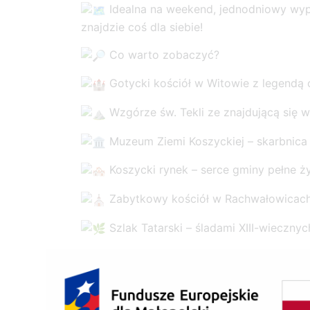
Idealna na weekend, jednodniowy wy
znajdzie coś dla siebie!
Co warto zobaczyć?
Gotycki kościół w Witowie z legendą
Wzgórze św. Tekli ze znajdującą się 
Muzeum Ziemi Koszyckiej – skarbnica lo
Koszycki rynek – serce gminy pełne ż
Zabytkowy kościół w Rachwałowicac
Szlak Tatarski – śladami XIII-wieczny
A jeśli lubisz wyzwania – spróbuj gry 
QUEST „Z Elżbietą Łokietkówną przez