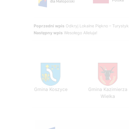
Nawigacja
Poprzedni wpis
Odkryj Lokalne Piękno – Turystyk
Następny wpis
Wesołego Alleluja!
wpisu
ezawa
Gmina Koszyce
Gmina Kazimierza
Wielka