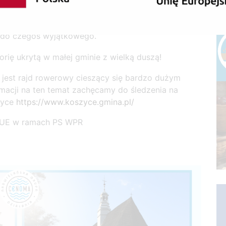
łna zagadek, historii i świetnej zabawy! Dla rodzin,
 do czegoś wyjątkowego.
torię ukrytą w małej gminie z wielką duszą!
 jest rajd rowerowy cieszący się bardzo dużym
macji na ten temat zachęcamy do śledzenia na
zyce
https://www.koszyce.gmina.pl/
w UE w ramach PS WPR