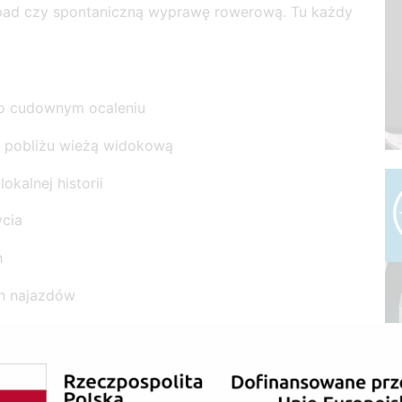
pad czy spontaniczną wyprawę rowerową. Tu każdy
 o cudownym ocaleniu
w pobliżu wieżą widokową
kalnej historii
ycia
h
ch najazdów
terenowej!
 małopolskie Koszyce”