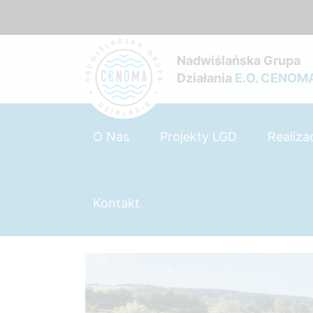
Nadwiślańska Grupa
Działania
E.O. CENOM
O Nas
Projekty LGD
Realiza
Kontakt