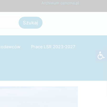
Archiwum cenoma.pl
skodawców
Prace LSR 2023-2027