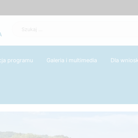
Szukaj:
A
cja programu
Galeria i multimedia
Dla wnio