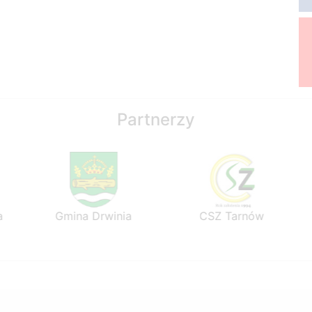
Partnerzy
Gmina Drwinia
CSZ Tarnów