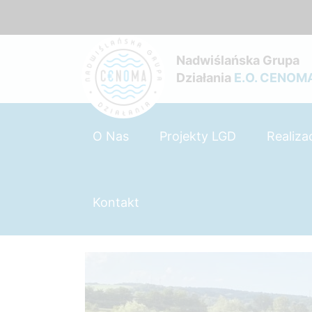
Nadwiślańska Grupa
Działania
E.O. CENOM
O Nas
Projekty LGD
Realiza
Kontakt