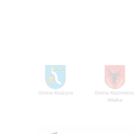
ezawa
Gmina Koszyce
Gmina Kazimierza
Wielka