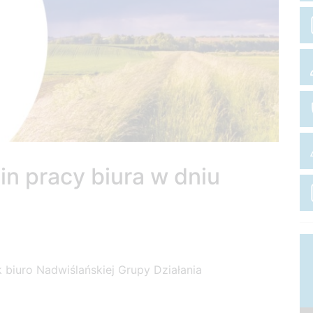
n pracy biura w dniu
k biuro Nadwiślańskiej Grupy Działania