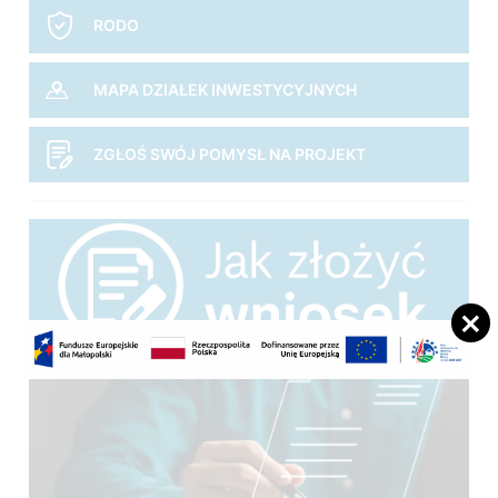
RODO
MAPA DZIAŁEK INWESTYCYJNYCH
ZGŁOŚ SWÓJ POMYSŁ NA PROJEKT