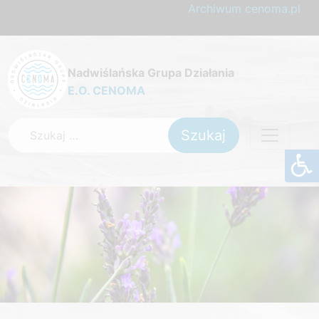
Archiwum cenoma.pl
Nadwiślańska Grupa Działania
E.O. CENOMA
Szukaj: