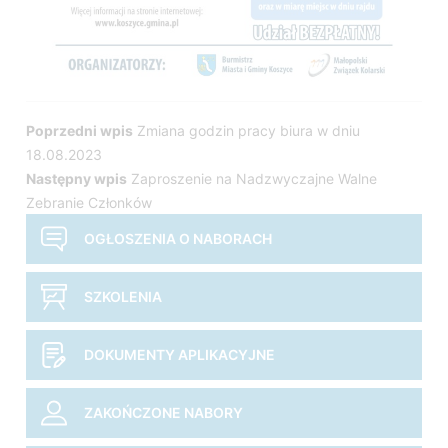
Nawigacja
Poprzedni wpis
Zmiana godzin pracy biura w dniu
18.08.2023
wpisu
Następny wpis
Zaproszenie na Nadzwyczajne Walne
Zebranie Członków
OGŁOSZENIA O NABORACH
SZKOLENIA
DOKUMENTY APLIKACYJNE
ZAKOŃCZONE NABORY