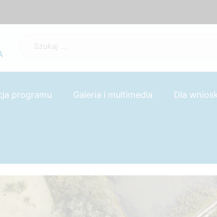
Szukaj:
A
cja programu
Galeria i multimedia
Dla wnio