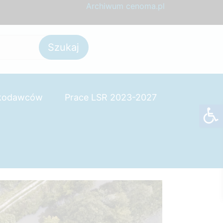
Archiwum cenoma.pl
skodawców
Prace LSR 2023-2027