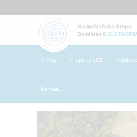
Nadwiślańska Grupa
Działania
E.O. CENOM
O Nas
Projekty LGD
Realiza
Kontakt