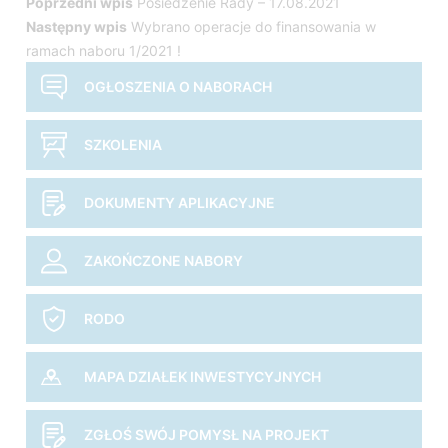
Nawigacja
Poprzedni wpis
Posiedzenie Rady – 17.08.2021
Następny wpis
Wybrano operacje do finansowania w
wpisu
ramach naboru 1/2021 !
OGŁOSZENIA O NABORACH
SZKOLENIA
DOKUMENTY APLIKACYJNE
ZAKOŃCZONE NABORY
RODO
MAPA DZIAŁEK INWESTYCYJNYCH
ZGŁOŚ SWÓJ POMYSŁ NA PROJEKT