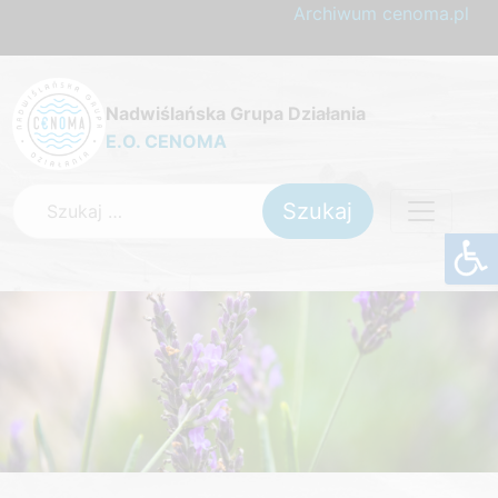
Archiwum cenoma.pl
Nadwiślańska Grupa Działania
E.O. CENOMA
Szukaj: