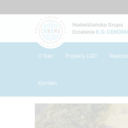
Nadwiślańska Grupa
Działania
E.O. CENOM
O Nas
Projekty LGD
Realiza
Kontakt