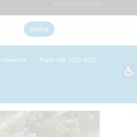
Archiwum cenoma.pl
skodawców
Prace LSR 2023-2027