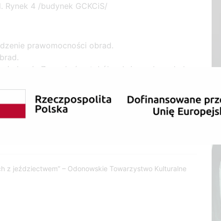
ul. Rynek 4 /budynek GCKCiS/
erdzenie prawomocności obrad.
brad.
Posiedzenia Zarządu /protokół wyłożony do wglądu
awie zwołania Walnego Zebrania Członków
.CENOMA”.
ch z funkcjonowaniem LGD.
du.
ch z jeździectwem” – Odonowskie Towarzystwo Kulturalne