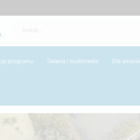
Szukaj:
A
cja programu
Galeria i multimedia
Dla wnio