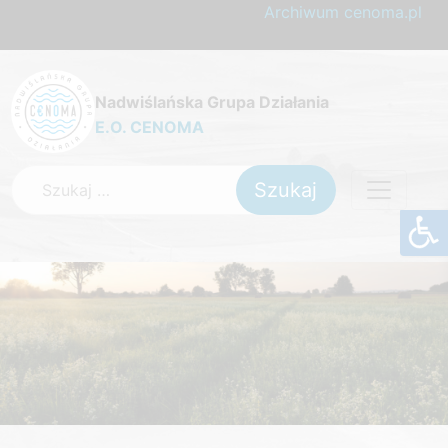
Archiwum cenoma.pl
Nadwiślańska Grupa Działania
E.O. CENOMA
Szukaj: