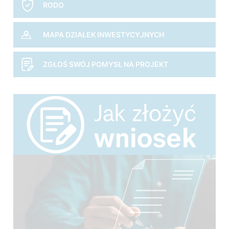
RODO
MAPA DZIAŁEK INWESTYCYJNYCH
ZGŁOŚ SWÓJ POMYSŁ NA PROJEKT