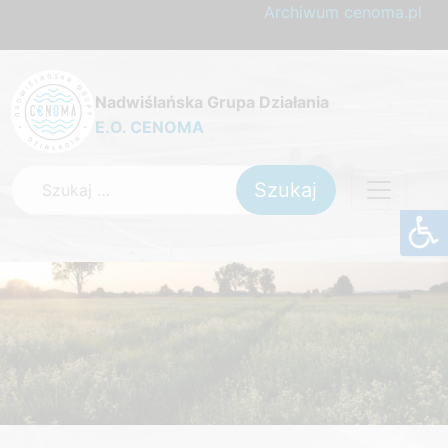
Archiwum cenoma.pl
Nadwiślańska Grupa Działania
E.O. CENOMA
Szukaj: